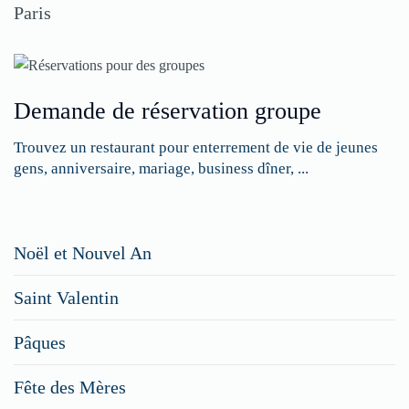
Paris
Demande de réservation groupe
Trouvez un restaurant pour enterrement de vie de jeunes
gens, anniversaire, mariage, business dîner, ...
Restaurateurs,
Noël et Nouvel An
faites
Saint Valentin
figurer
vos
Pâques
menus
Fête des Mères
spéciaux