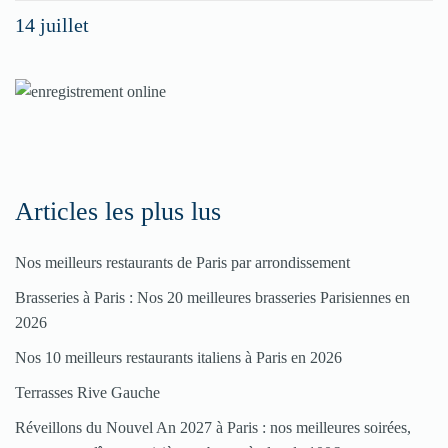
14 juillet
dans
nos
rubriques
Spéciales
Fêtes
Articles les plus lus
Pour
Nos meilleurs restaurants de Paris par arrondissement
enregistrer
Brasseries à Paris : Nos 20 meilleures brasseries Parisiennes en
votre
2026
restaurant
Nos 10 meilleurs restaurants italiens à Paris en 2026
Cliquez
Terrasses Rive Gauche
ici
Réveillons du Nouvel An 2027 à Paris : nos meilleures soirées,