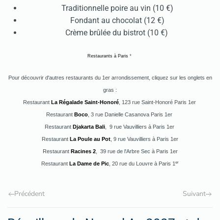
Traditionnelle poire au vin (10 €)
Fondant au chocolat (12 €)
Crème brûlée du bistrot (10 €)
Restaurants à Paris
*
Pour découvrir d'autres restaurants du 1er arrondissement, cliquez sur les onglets en
gras :
Restaurant
La Régalade Saint-Honoré
, 123 rue Saint-Honoré Paris 1er
Restaurant
Boco
, 3 rue Danielle Casanova Paris 1er
Restaurant
Djakarta Bali
, 9 rue Vauvilliers à Paris 1er
Restaurant
La Poule au Pot
, 9 rue Vauvilliers à Paris 1er
Restaurant
Racines 2
, 39 rue de l'Arbre Sec à Paris 1er
er
Restaurant
La Dame de Pic
, 20 rue du Louvre à Paris 1
Précédent
Suivant