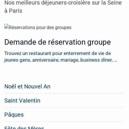
Nos meilleurs déjeuners-croisière sur la Seine
à Paris
Demande de réservation groupe
Trouvez un restaurant pour enterrement de vie de
jeunes gens, anniversaire, mariage, business dîner, ...
Restaurateurs,
Noël et Nouvel An
faites
Saint Valentin
figurer
vos
Pâques
menus
Fête des Mères