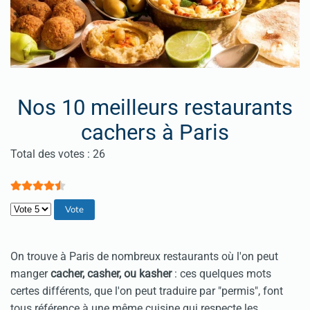
Nos 10 meilleurs restaurants
cachers à Paris
Vote utilisateur:
4.5
/
5
Total des votes : 26
Veuillez voter
On trouve à Paris de nombreux restaurants où l'on peut
manger
cacher, casher, ou kasher
: ces quelques mots
certes différents, que l'on peut traduire par "permis", font
tous référence à une même cuisine qui respecte les