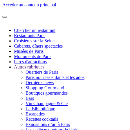
Accéder au contenu principal
Chercher un restaurant
Restaurants Paris
Croisières sur la Seine
Cabarets, dîners spectacles
Musées de Paris
Monuments de Paris
Parcs d'attractions
Autres rubriques
Quartiers de Paris
Paris pour les enfants et les ados
Dernières news
Shopping Gourmand
Boutiques gourmandes
Bars
Vin Champagne & Cie
La Bibliothèque
Escapades
Recettes cocktails
Expositions d’art à Paris
Les châteaux autour de Paris