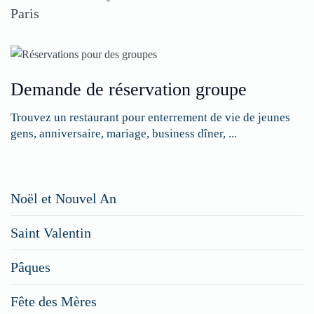
Paris
Demande de réservation groupe
Trouvez un restaurant pour enterrement de vie de jeunes
gens, anniversaire, mariage, business dîner, ...
Restaurateurs,
Noël et Nouvel An
faites
Saint Valentin
figurer
vos
Pâques
menus
Fête des Mères
spéciaux