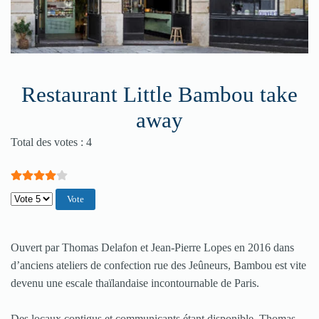
Restaurant Little Bambou take
away
Vote utilisateur:
4
/
5
Total des votes : 4
Veuillez voter
Ouvert par Thomas Delafon et Jean-Pierre Lopes en 2016 dans
d’anciens ateliers de confection rue des Jeûneurs, Bambou est vite
devenu une escale thaïlandaise incontournable de Paris.
Des locaux contigus et communicants étant disponible, Thomas