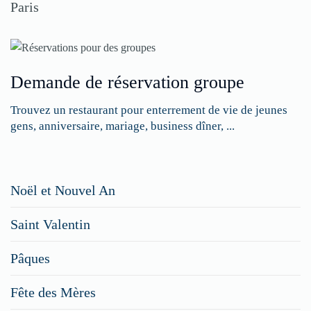
Paris
Demande de réservation groupe
Trouvez un restaurant pour enterrement de vie de jeunes
gens, anniversaire, mariage, business dîner, ...
Restaurateurs,
Noël et Nouvel An
faites
Saint Valentin
figurer
vos
Pâques
menus
Fête des Mères
spéciaux