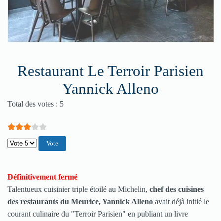
Restaurant Le Terroir Parisien
Yannick Alleno
Vote utilisateur:
3
/
5
Total des votes : 5
Veuillez voter
Définitivement fermé
Talentueux cuisinier triple étoilé au Michelin,
chef des cuisines
des
restaurant
s du Meurice, Yannick Alleno
avait déjà initié le
courant culinaire du "Terroir Parisien" en publiant un livre