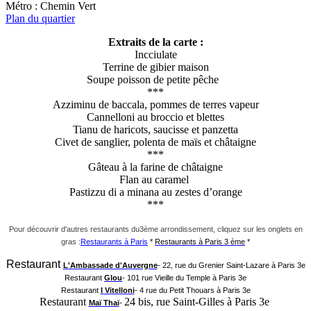
Métro : Chemin Vert
Plan du quartier
Extraits de la carte :
Incciulate
Terrine de gibier maison
Soupe poisson de petite pêche
***
Azziminu de baccala, pommes de terres vapeur
Cannelloni au broccio et blettes
Tianu de haricots, saucisse et panzetta
Civet de sanglier, polenta de maïs et châtaigne
***
Gâteau à la farine de châtaigne
Flan au caramel
Pastizzu di a minana au zestes d’orange
***
Pour découvrir d'autres restaurants du3ème arrondissement, cliquez sur les onglets en
gras :
Restaurants à Paris
*
Restaurants à Paris 3 ème
*
Restaurant
L'Ambassade d'Auvergne
- 22, rue du Grenier Saint-Lazare à Paris 3e
Restaurant
Glou
- 101 rue Vieille du Temple à Paris 3e
Restaurant
I Vitelloni
- 4 rue du Petit Thouars à Paris 3e
Restaurant
24 bis, rue Saint-Gilles à Paris 3e
Maï Thaï
-