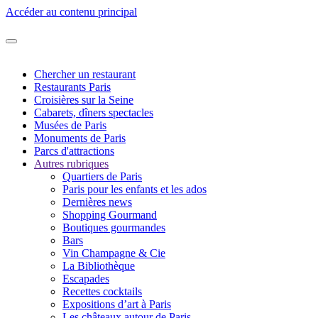
Accéder au contenu principal
Chercher un restaurant
Restaurants Paris
Croisières sur la Seine
Cabarets, dîners spectacles
Musées de Paris
Monuments de Paris
Parcs d'attractions
Autres rubriques
Quartiers de Paris
Paris pour les enfants et les ados
Dernières news
Shopping Gourmand
Boutiques gourmandes
Bars
Vin Champagne & Cie
La Bibliothèque
Escapades
Recettes cocktails
Expositions d’art à Paris
Les châteaux autour de Paris