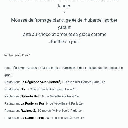
laurier
*
Mousse de fromage blanc, gelée de rhubarbe , sorbet
yaourt
Tarte au chocolat amer et sa glace caramel
Soufflé du jour
Restaurants à Paris
*
Pour découvrir d'autres restaurants du 1er arrondissement, cliquez sur les onglets en
gras :
Restaurant
La Régalade Saint-Honoré
, 123 rue Saint-Honoré Paris 1er
Restaurant
Boco
, 3 rue Danielle Casanova Paris 1er
Restaurant
Djakarta Bali
, 9 rue Vauvilliers à Paris 1er
Restaurant
La Poule au Pot
, 9 rue Vauvilliers à Paris 1er
Restaurant
Racines 2
, 39 rue de l'Arbre Sec à Paris 1er
er
Restaurant
La Dame de Pic
, 20 rue du Louvre à Paris 1