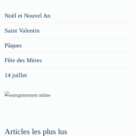
Restaurateurs,
Noël et Nouvel An
faites
Saint Valentin
figurer
vos
Pâques
menus
Fête des Mères
spéciaux
14 juillet
dans
nos
rubriques
Spéciales
Fêtes
Articles les plus lus