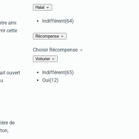
Halal
Indifférent
(64)
otre ami
ir cette
Récompense
Choisir Récompense
Voiturier
Indifférent
(65)
ait ouvert
Oui
(12)
au
ière de
ton,