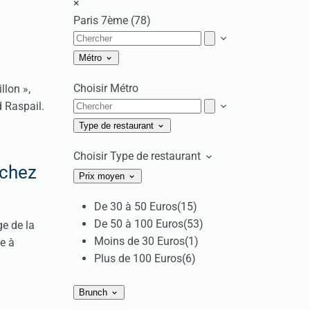
×
Paris 7ème (78)
Métro
Choisir Métro
llon »,
d Raspail.
Type de restaurant
Choisir Type de restaurant
 chez
Prix moyen
De 30 à 50 Euros
(15)
De 50 à 100 Euros
(53)
ge de la
Moins de 30 Euros
(1)
e à
Plus de 100 Euros
(6)
Brunch