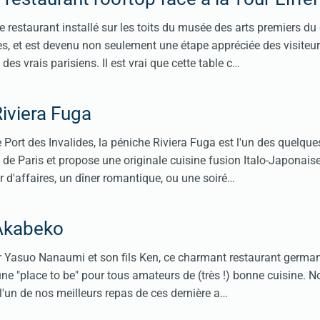
e restaurant installé sur les toits du musée des arts premiers du
s, et est devenu non seulement une étape appréciée des visiteu
es vrais parisiens. Il est vrai que cette table c…
iviera Fuga
 Port des Invalides, la péniche Riviera Fuga est l'un des quelque
s de Paris et propose une originale cuisine fusion Italo-Japonais
r d'affaires, un dîner romantique, ou une soiré…
Akabeko
ar Yasuo Nanaumi et son fils Ken, ce charmant restaurant germa
 une "place to be" pour tous amateurs de (très !) bonne cuisine. N
 l'un de nos meilleurs repas de ces dernière a…