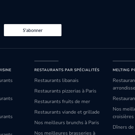
S'abonner
ISINE
RESTAURANTS PAR SPÉCIALITÉS
MELTING P
urants
Restaurants libanais
Restauran
arrondiss
Restaurants pizzerias à Paris
urants
Restauran
Restaurants fruits de mer
Nos meill
Restaurants viande et grillade
urants
croisières
Nos meilleurs brunchs à Paris
Dîners de 
Nos meilleures brasseries à
urants