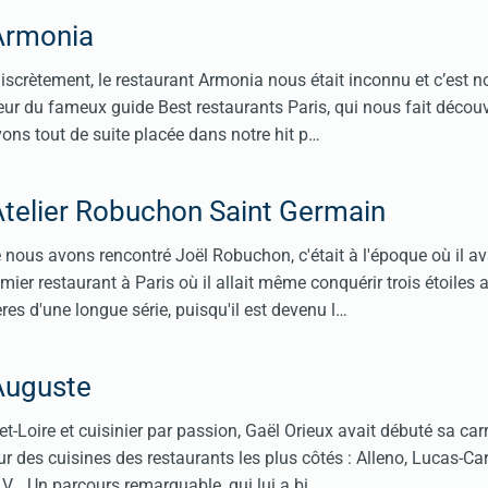
Armonia
 discrètement, le restaurant Armonia nous était inconnu et c’est n
eur du fameux guide Best restaurants Paris, qui nous fait découvr
ns tout de suite placée dans notre hit p…
Atelier Robuchon Saint Germain
 nous avons rencontré Joël Robuchon, c'était à l'époque où il av
ier restaurant à Paris où il allait même conquérir trois étoiles 
res d'une longue série, puisqu'il est devenu l…
Auguste
t-Loire et cuisinier par passion, Gaël Orieux avait débuté sa carr
ur des cuisines des restaurants les plus côtés : Alleno, Lucas-Car
e V… Un parcours remarquable, qui lui a bi…