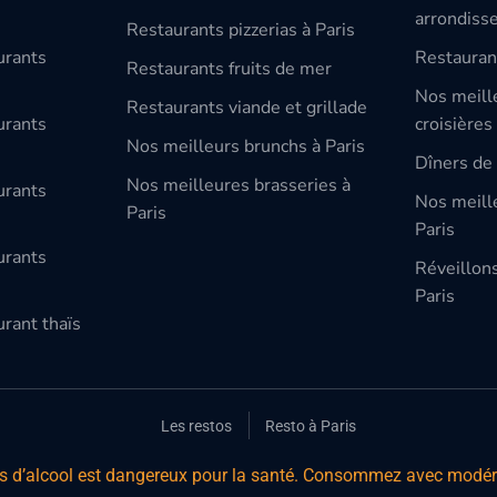
arrondiss
Restaurants pizzerias à Paris
urants
Restauran
Restaurants fruits de mer
Nos meill
Restaurants viande et grillade
urants
croisières
Nos meilleurs brunchs à Paris
Dîners de 
Nos meilleures brasseries à
urants
Nos meille
Paris
Paris
urants
Réveillon
Paris
rant thaïs
Les restos
Resto à Paris
s d’alcool est dangereux pour la santé. Consommez avec modér