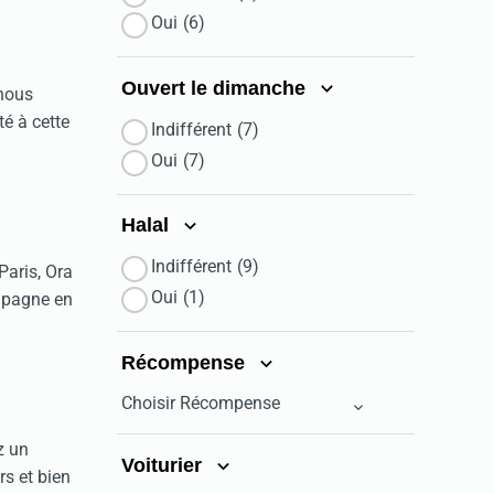
Oui
(6)
Ouvert le dimanche
nous
é à cette
Indifférent
(7)
Oui
(7)
Halal
Indifférent
(9)
aris, Ora
Oui
(1)
mpagne en
Récompense
Choisir Récompense
z un
Voiturier
rs et bien