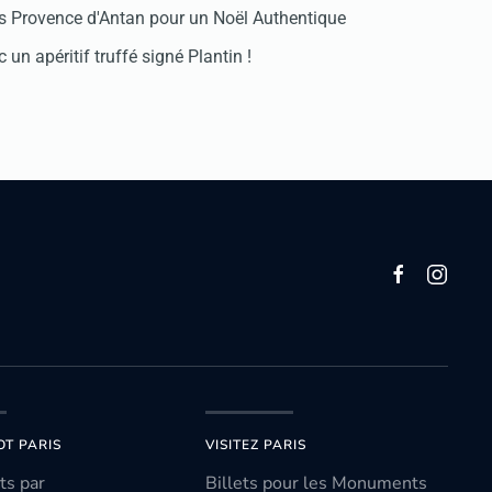
 Provence d'Antan pour un Noël Authentique
 un apéritif truffé signé Plantin !
OT PARIS
VISITEZ PARIS
ts par
Billets pour les Monuments