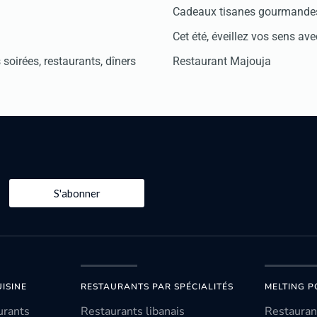
Cadeaux tisanes gourmandes
Cet été, éveillez vos sens avec
soirées, restaurants, dîners
Restaurant Majouja
S'abonner
ISINE
RESTAURANTS PAR SPÉCIALITÉS
MELTING P
urants
Restaurants libanais
Restauran