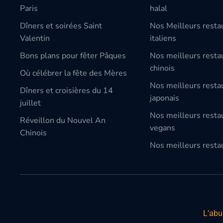
Paris
halal
Dîners et soirées Saint
Nos Meilleurs resta
Valentin
italiens
Bons plans pour fêter Pâques
Nos meilleurs resta
chinois
Où célébrer la fête des Mères
Nos meilleurs resta
Dîners et croisières du 14
japonais
juillet
Nos meilleurs resta
Réveillon du Nouvel An
vegans
Chinois
Nos meilleurs restau
L’abu