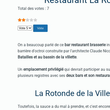
Restaurant La Ro
Vote utilisateur:
2
/
5
Total des votes : 7
Veuillez voter
On a beaucoup parlé de ce
bar restaurant brasserie
in
barrière d'octroi construite par l'architecte Claude N
Batailles et au bassin de la vIllette
.
Un
emplacement privilégié
qui devrait participer au s
plusieurs registres avec ses
deux bars et son restaura
La Rotonde de la Vill
Toutefois, la sauce a du mal à prendre, et c'est encore