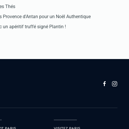
des Thés
 Provence d'Antan pour un Noël Authentique
 un apéritif truffé signé Plantin !
OT PARIS
VISITEZ PARIS