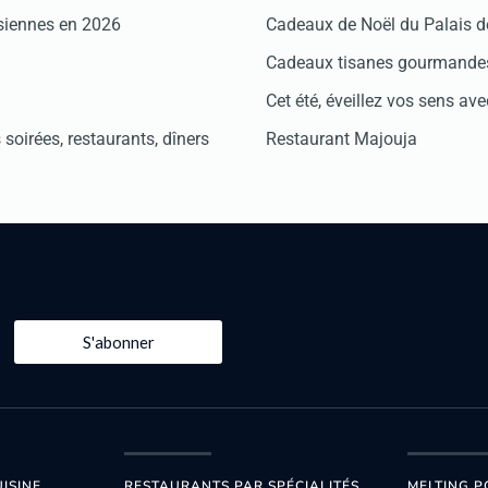
isiennes en 2026
Cadeaux de Noël du Palais 
Cadeaux tisanes gourmandes
Cet été, éveillez vos sens avec
soirées, restaurants, dîners
Restaurant Majouja
S'abonner
ISINE
RESTAURANTS PAR SPÉCIALITÉS
MELTING P