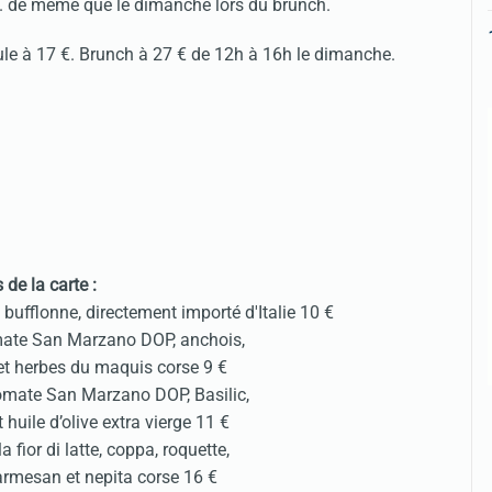
"... de même que le dimanche lors du brunch.
ule à 17 €. Brunch à 27 € de 12h à 16h le dimanche.
s de la carte :
 bufflonne, directement importé d'Italie 10 €
ate San Marzano DOP, anchois,
e et herbes du maquis corse 9 €
omate San Marzano DOP, Basilic,
t huile d’olive extra vierge 11 €
fior di latte, coppa, roquette,
armesan et nepita corse 16 €