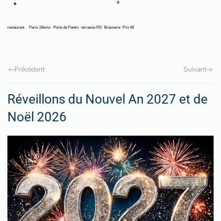
*
restaurant
Paris 19ème
Porte de Pantin
terrasse RD
Brasserie
Prix €€
Précédent
Suivant
Réveillons du Nouvel An 2027 et de
Noël 2026