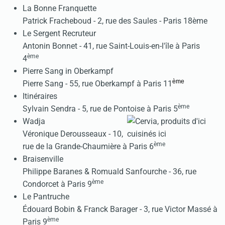
La Bonne Franquette
Patrick Fracheboud - 2, rue des Saules - Paris 18ème
Le Sergent Recruteur
Antonin Bonnet - 41, rue Saint-Louis-en-l'île à Paris
ème
4
Pierre Sang in Oberkampf
ème
Pierre Sang - 55, rue Oberkampf à Paris 11
Itinéraires
ème
Sylvain Sendra - 5, rue de Pontoise à Paris 5
Wadja
Véronique Derousseaux - 10,
ème
rue de la Grande-Chaumière à Paris 6
Braisenville
Philippe Baranes & Romuald Sanfourche - 36, rue
ème
Condorcet à Paris 9
Le Pantruche
Édouard Bobin & Franck Barager - 3, rue Victor Massé à
ème
Paris 9