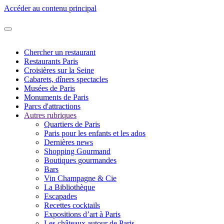
Accéder au contenu principal
Chercher un restaurant
Restaurants Paris
Croisières sur la Seine
Cabarets, dîners spectacles
Musées de Paris
Monuments de Paris
Parcs d'attractions
Autres rubriques
Quartiers de Paris
Paris pour les enfants et les ados
Dernières news
Shopping Gourmand
Boutiques gourmandes
Bars
Vin Champagne & Cie
La Bibliothèque
Escapades
Recettes cocktails
Expositions d’art à Paris
Les châteaux autour de Paris