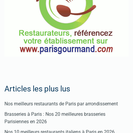
Fêtes
Pour
enregistrer
votre
restaurant
Cliquez
ici
Articles les plus lus
Nos meilleurs restaurants de Paris par arrondissement
Brasseries à Paris : Nos 20 meilleures brasseries
Parisiennes en 2026
Nos 10 meilleurs restaurants italiens à Paris en 2026