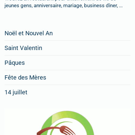
jeunes gens, anniversaire, mariage, business dîner, ...
Restaurateurs,
Noël et Nouvel An
faites
Saint Valentin
figurer
vos
Pâques
menus
Fête des Mères
spéciaux
14 juillet
dans
nos
rubriques
Spéciales