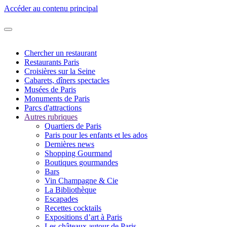
Accéder au contenu principal
Chercher un restaurant
Restaurants Paris
Croisières sur la Seine
Cabarets, dîners spectacles
Musées de Paris
Monuments de Paris
Parcs d'attractions
Autres rubriques
Quartiers de Paris
Paris pour les enfants et les ados
Dernières news
Shopping Gourmand
Boutiques gourmandes
Bars
Vin Champagne & Cie
La Bibliothèque
Escapades
Recettes cocktails
Expositions d’art à Paris
Les châteaux autour de Paris