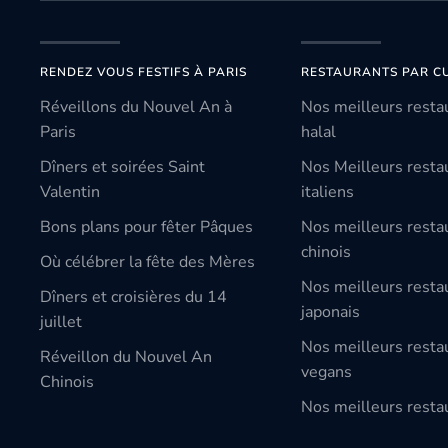
RENDEZ VOUS FESTIFS À PARIS
RESTAURANTS PAR CU
Réveillons du Nouvel An à
Nos meilleurs resta
Paris
halal
Dîners et soirées Saint
Nos Meilleurs resta
Valentin
italiens
Bons plans pour fêter Pâques
Nos meilleurs resta
chinois
Où célébrer la fête des Mères
Nos meilleurs resta
Dîners et croisières du 14
japonais
juillet
Nos meilleurs resta
Réveillon du Nouvel An
vegans
Chinois
Nos meilleurs restau