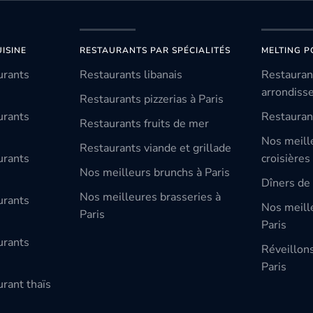
ISINE
RESTAURANTS PAR SPÉCIALITÉS
MELTING P
urants
Restaurants libanais
Restauran
arrondiss
Restaurants pizzerias à Paris
urants
Restauran
Restaurants fruits de mer
Nos meill
Restaurants viande et grillade
urants
croisières
Nos meilleurs brunchs à Paris
Dîners de 
Nos meilleures brasseries à
urants
Nos meille
Paris
Paris
urants
Réveillon
Paris
rant thaïs