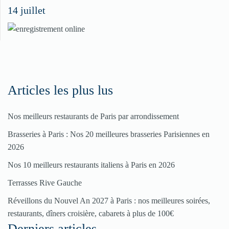
14 juillet
dans
nos
rubriques
Spéciales
Fêtes
Articles les plus lus
Nos meilleurs restaurants de Paris par arrondissement
Pour
Brasseries à Paris : Nos 20 meilleures brasseries Parisiennes en
enregistrer
2026
votre
Nos 10 meilleurs restaurants italiens à Paris en 2026
restaurant
Terrasses Rive Gauche
Cliquez
ici
Réveillons du Nouvel An 2027 à Paris : nos meilleures soirées,
restaurants, dîners croisière, cabarets à plus de 100€
Derniers articles