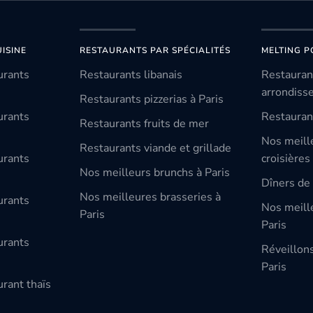
ISINE
RESTAURANTS PAR SPÉCIALITÉS
MELTING P
urants
Restaurants libanais
Restauran
arrondiss
Restaurants pizzerias à Paris
urants
Restauran
Restaurants fruits de mer
Nos meill
Restaurants viande et grillade
urants
croisières
Nos meilleurs brunchs à Paris
Dîners de 
Nos meilleures brasseries à
urants
Nos meille
Paris
Paris
urants
Réveillon
Paris
rant thaïs