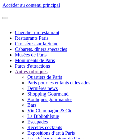
Accéder au contenu principal
Chercher un restaurant
Restaurants Paris
Croisières sur la Seine
Cabarets, dîners spectacles
Musées de Paris
Monuments de Paris
Parcs d'attractions
Autres rubriques
Quartiers de Paris
Paris pour les enfants et les ados
Dernières news
Shopping Gourmand
Boutiques gourmandes
Bars
Vin Champagne & Cie
La Bibliothèque
Escapades
Recettes cocktails
Expositions d’art à Paris
Les châteaux autour de Paris