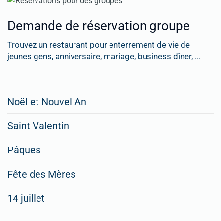
Demande de réservation groupe
Trouvez un restaurant pour enterrement de vie de
jeunes gens, anniversaire, mariage, business dîner, ...
Restaurateurs,
Noël et Nouvel An
faites
Saint Valentin
figurer
vos
Pâques
menus
Fête des Mères
spéciaux
14 juillet
dans
nos