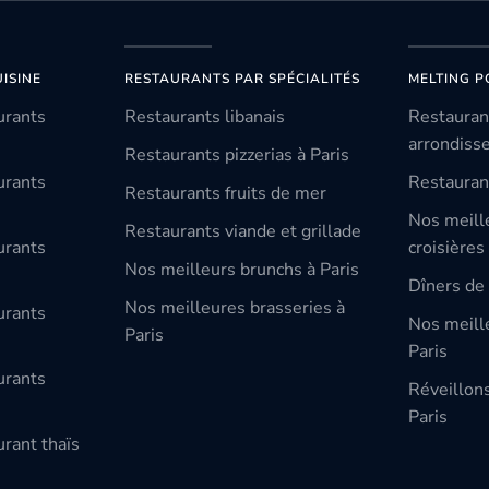
ISINE
RESTAURANTS PAR SPÉCIALITÉS
MELTING P
urants
Restaurants libanais
Restauran
arrondiss
Restaurants pizzerias à Paris
urants
Restauran
Restaurants fruits de mer
Nos meill
Restaurants viande et grillade
urants
croisières
Nos meilleurs brunchs à Paris
Dîners de 
Nos meilleures brasseries à
urants
Nos meille
Paris
Paris
urants
Réveillon
Paris
rant thaïs