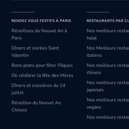
RENDEZ VOUS FESTIFS À PARIS
RESTAURANTS PAR CU
Réveillons du Nouvel An à
Nos meilleurs resta
Paris
halal
Dîners et soirées Saint
Nos Meilleurs resta
Valentin
italiens
Bons plans pour fêter Pâques
Nos meilleurs resta
chinois
Où célébrer la fête des Mères
Nos meilleurs resta
Dîners et croisières du 14
japonais
juillet
Nos meilleurs resta
Réveillon du Nouvel An
vegans
Chinois
Nos meilleurs restau