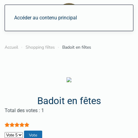
Accéder au contenu principal
Accueil
Shopping fêtes
Badoit en fêtes
Badoit en fêtes
Vote utilisateur:
5
/
5
Total des votes : 1
Veuillez voter