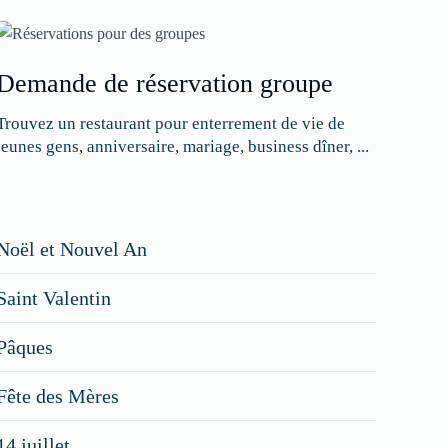
Demande de réservation groupe
Trouvez un restaurant pour enterrement de vie de
jeunes gens, anniversaire, mariage, business dîner, ...
Restaurateurs,
Noël et Nouvel An
faites
Saint Valentin
figurer
vos
Pâques
menus
Fête des Mères
spéciaux
14 juillet