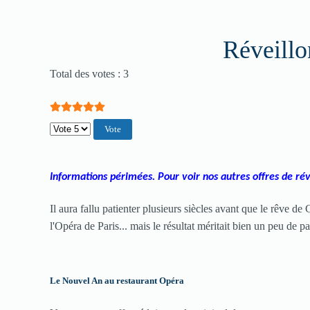
Réveillo
Vote utilisateur:
5
/
5
Total des votes : 3
Veuillez voter
Informations périmées. Pour voir nos autres offres de ré
Il aura fallu patienter plusieurs siècles avant que le rêve de
l'Opéra de Paris... mais le résultat méritait bien un peu de p
Le Nouvel An au restaurant Opéra