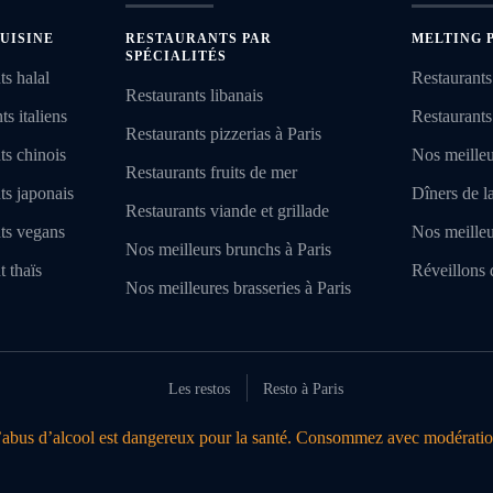
UISINE
RESTAURANTS PAR
MELTING 
SPÉCIALITÉS
ts halal
Restaurants
Restaurants libanais
s italiens
Restaurants
Restaurants pizzerias à Paris
ts chinois
Nos meilleu
Restaurants fruits de mer
ts japonais
Dîners de l
Restaurants viande et grillade
nts vegans
Nos meilleu
Nos meilleurs brunchs à Paris
t thaïs
Réveillons 
Nos meilleures brasseries à Paris
Les restos
Resto à Paris
’abus d’alcool est dangereux pour la santé. Consommez avec modératio