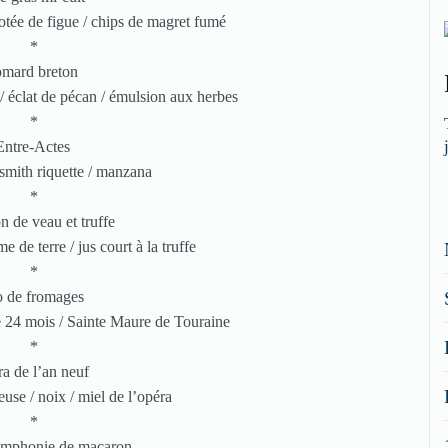
potée de figue / chips de magret fumé
*
mard breton
/ éclat de pécan / émulsion aux herbes
*
Entre-Actes
 smith riquette / manzana
*
n de veau et truffe
e de terre / jus court à la truffe
*
o de fromages
é 24 mois / Sainte Maure de Touraine
*
a de l’an neuf
euse / noix / miel de l’opéra
*
ymphonie de macaron