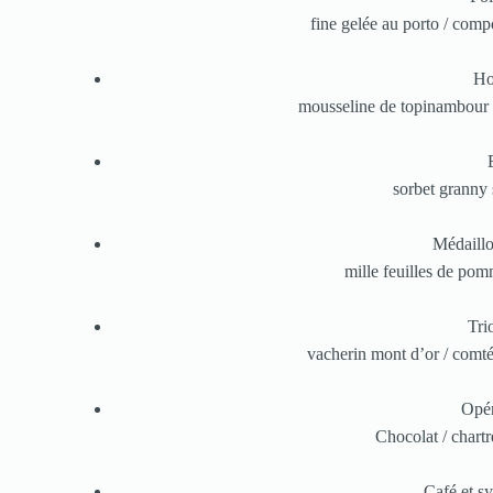
fine gelée au porto / com
Ho
mousseline de topinambour 
sorbet granny
Médaillo
mille feuilles de pomm
Tri
vacherin mont d’or / comt
Opér
Chocolat / chartr
Café et s