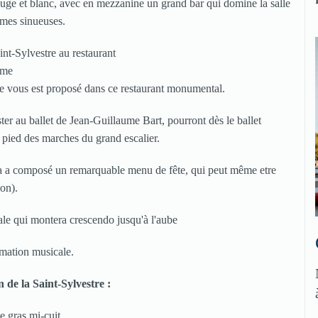
 rouge et blanc, avec en mezzanine un grand bar qui domine la salle
rmes sinueuses.
ble vous est proposé dans ce restaurant monumental.
ter au ballet de Jean-Guillaume Bart, pourront dès le ballet
u pied des marches du grand escalier.
péra a composé un remarquable menu de fête, qui peut même etre
ion).
ale qui montera crescendo jusqu'à l'aube
mation musicale.
 de la Saint-Sylvestre :
e gras mi-cuit