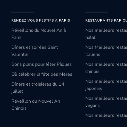
RENDEZ VOUS FESTIFS À PARIS
RESTAURANTS PAR CU
Réveillons du Nouvel An à
Nos meilleurs resta
Paris
halal
Dîners et soirées Saint
Nos Meilleurs resta
Valentin
italiens
Bons plans pour fêter Pâques
Nos meilleurs resta
chinois
Où célébrer la fête des Mères
Nos meilleurs resta
Dîners et croisières du 14
japonais
juillet
Nos meilleurs resta
Réveillon du Nouvel An
vegans
Chinois
Nos meilleurs restau