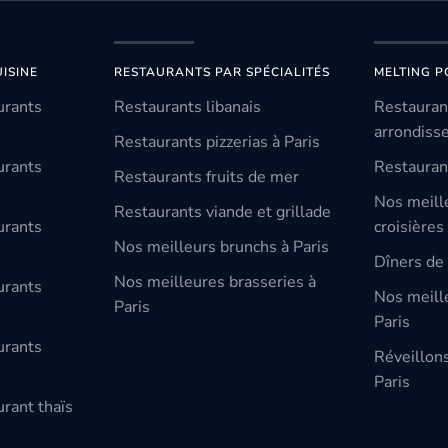
ISINE
RESTAURANTS PAR SPÉCIALITÉS
MELTING P
urants
Restaurants libanais
Restauran
arrondiss
Restaurants pizzerias à Paris
urants
Restauran
Restaurants fruits de mer
Nos meill
Restaurants viande et grillade
urants
croisières
Nos meilleurs brunchs à Paris
Dîners de 
Nos meilleures brasseries à
urants
Nos meille
Paris
Paris
urants
Réveillon
Paris
rant thaïs