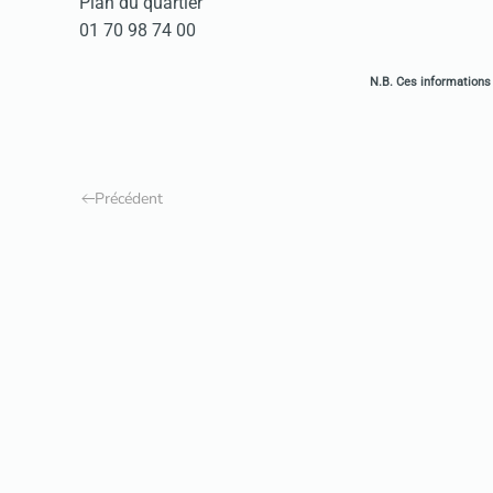
Plan du quartier
01 70 98 74 00
N.B. Ces informations 
Précédent