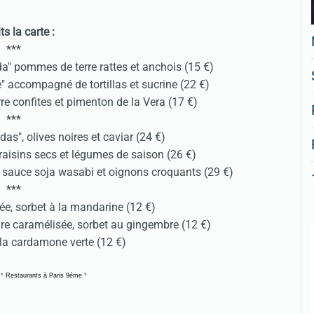
ts la carte :
***
da" pommes de terre rattes et anchois (15 €)
re" accompagné de tortillas et sucrine (22 €)
re confites et pimenton de la Vera (17 €)
***
s", olives noires et caviar (24 €)
 raisins secs et légumes de saison (26 €)
, sauce soja wasabi et oignons croquants (29 €)
***
e, sorbet à la mandarine (12 €)
ire caramélisée, sorbet au gingembre (12 €)
à la cardamone verte (12 €)
*
Restaurants à Paris 9éme
*