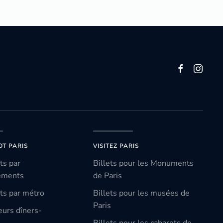
OT PARIS
VISITEZ PARIS
ts par
Billets pour les Monuments
ements
de Paris
ts par métro
Billets pour les musées de
Paris
eurs dîners-