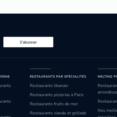
S'abonner
ISINE
RESTAURANTS PAR SPÉCIALITÉS
MELTING P
urants
Restaurants libanais
Restauran
arrondiss
Restaurants pizzerias à Paris
urants
Restauran
Restaurants fruits de mer
Nos meill
Restaurants viande et grillade