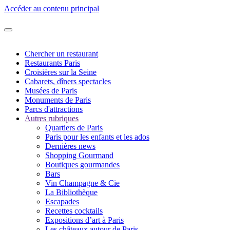
Accéder au contenu principal
Chercher un restaurant
Restaurants Paris
Croisières sur la Seine
Cabarets, dîners spectacles
Musées de Paris
Monuments de Paris
Parcs d'attractions
Autres rubriques
Quartiers de Paris
Paris pour les enfants et les ados
Dernières news
Shopping Gourmand
Boutiques gourmandes
Bars
Vin Champagne & Cie
La Bibliothèque
Escapades
Recettes cocktails
Expositions d’art à Paris
Les châteaux autour de Paris