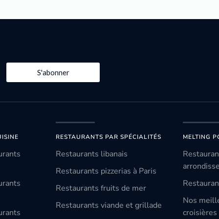
S'abonner
ISINE
RESTAURANTS PAR SPÉCIALITÉS
MELTING P
urants
Restaurants libanais
Restauran
arrondiss
Restaurants pizzerias à Paris
urants
Restauran
Restaurants fruits de mer
Nos meill
Restaurants viande et grillade
urants
croisières