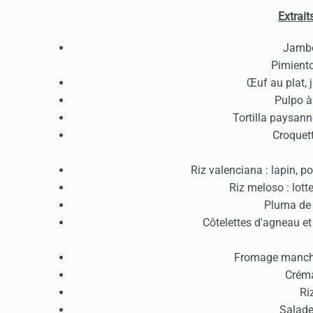
Extrait
Jambo
Pimiento
Œuf au plat, 
Pulpo à
Tortilla paysanne
Croquet
Riz valenciana : lapin, po
Riz meloso : lotte
Pluma de 
Côtelettes d'agneau et
Fromage mancheg
Créma
Riz
Salade