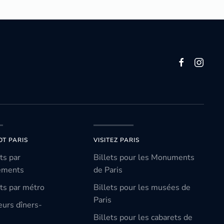
OT PARIS
VISITEZ PARIS
ts par
Billets pour les Monuments
ements
de Paris
ts par métro
Billets pour les musées de
Paris
eurs dîners-
Billets pour les cabarets de