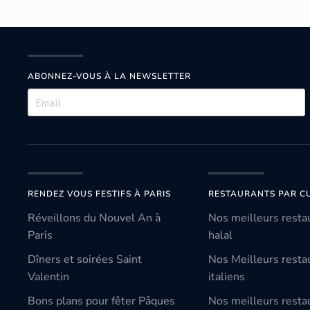
ABONNEZ-VOUS À LA NEWSLETTER
RENDEZ VOUS FESTIFS À PARIS
RESTAURANTS PAR CU
Réveillons du Nouvel An à
Nos meilleurs resta
Paris
halal
Dîners et soirées Saint
Nos Meilleurs resta
Valentin
italiens
Bons plans pour fêter Pâques
Nos meilleurs resta