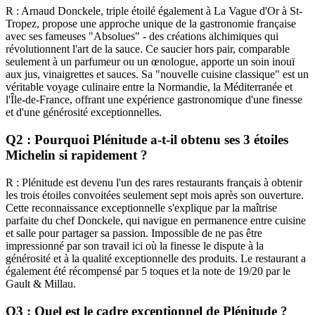
R : Arnaud Donckele, triple étoilé également à La Vague d'Or à St-
Tropez, propose une approche unique de la gastronomie française
avec ses fameuses "Absolues" - des créations alchimiques qui
révolutionnent l'art de la sauce. Ce saucier hors pair, comparable
seulement à un parfumeur ou un œnologue, apporte un soin inouï
aux jus, vinaigrettes et sauces. Sa "nouvelle cuisine classique" est un
véritable voyage culinaire entre la Normandie, la Méditerranée et
l'Île-de-France, offrant une expérience gastronomique d'une finesse
et d'une générosité exceptionnelles.
Q2 : Pourquoi Plénitude a-t-il obtenu ses 3 étoiles
Michelin si rapidement ?
R : Plénitude est devenu l'un des rares restaurants français à obtenir
les trois étoiles convoitées seulement sept mois après son ouverture.
Cette reconnaissance exceptionnelle s'explique par la maîtrise
parfaite du chef Donckele, qui navigue en permanence entre cuisine
et salle pour partager sa passion. Impossible de ne pas être
impressionné par son travail ici où la finesse le dispute à la
générosité et à la qualité exceptionnelle des produits. Le restaurant a
également été récompensé par 5 toques et la note de 19/20 par le
Gault & Millau.
Q3 : Quel est le cadre exceptionnel de Plénitude ?