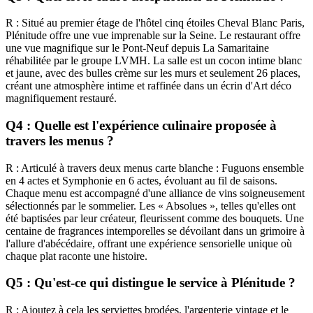
R : Situé au premier étage de l'hôtel cinq étoiles Cheval Blanc Paris,
Plénitude offre une vue imprenable sur la Seine. Le restaurant offre
une vue magnifique sur le Pont-Neuf depuis La Samaritaine
réhabilitée par le groupe LVMH. La salle est un cocon intime blanc
et jaune, avec des bulles crème sur les murs et seulement 26 places,
créant une atmosphère intime et raffinée dans un écrin d'Art déco
magnifiquement restauré.
Q4 : Quelle est l'expérience culinaire proposée à
travers les menus ?
R : Articulé à travers deux menus carte blanche : Fuguons ensemble
en 4 actes et Symphonie en 6 actes, évoluant au fil de saisons.
Chaque menu est accompagné d'une alliance de vins soigneusement
sélectionnés par le sommelier. Les « Absolues », telles qu'elles ont
été baptisées par leur créateur, fleurissent comme des bouquets. Une
centaine de fragrances intemporelles se dévoilant dans un grimoire à
l'allure d'abécédaire, offrant une expérience sensorielle unique où
chaque plat raconte une histoire.
Q5 : Qu'est-ce qui distingue le service à Plénitude ?
R : Ajoutez à cela les serviettes brodées, l'argenterie vintage et le