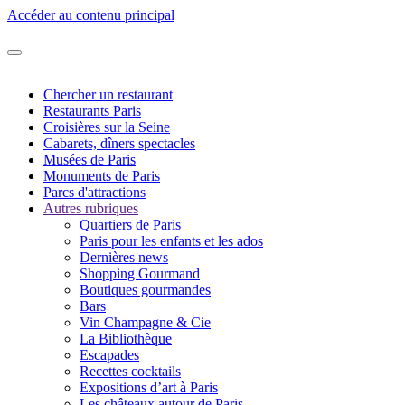
Accéder au contenu principal
Chercher un restaurant
Restaurants Paris
Croisières sur la Seine
Cabarets, dîners spectacles
Musées de Paris
Monuments de Paris
Parcs d'attractions
Autres rubriques
Quartiers de Paris
Paris pour les enfants et les ados
Dernières news
Shopping Gourmand
Boutiques gourmandes
Bars
Vin Champagne & Cie
La Bibliothèque
Escapades
Recettes cocktails
Expositions d’art à Paris
Les châteaux autour de Paris