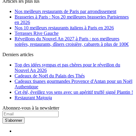
Articles les plus lus
Nos meilleurs restaurants de Paris par arrondissement
Brasseries à Paris : Nos 20 meilleures brasseries Parisiennes
en 2026
Nos 10 meilleurs restaurants italiens à Paris en 2026
Terrasses Rive Gauche
Réveillons du Nouvel An 2027 à Paris : nos meilleures
soirées, restaurants, dîners croisière, cabarets à plus de 100€
Derniers articles
Top des idées sympas et pas chères pour le réveillon du
Nouvel An 2026
Cadeaux de Noël du Palais des Thés
Cadeaux tisanes gourmandes Provence d'Antan pour un Noël
Authentique
Cet été, éveillez vos sens avec un apéritif truffé signé Plantin !
Restaurant Majouja
Abonnez-vous à la newsletter
S'abonner