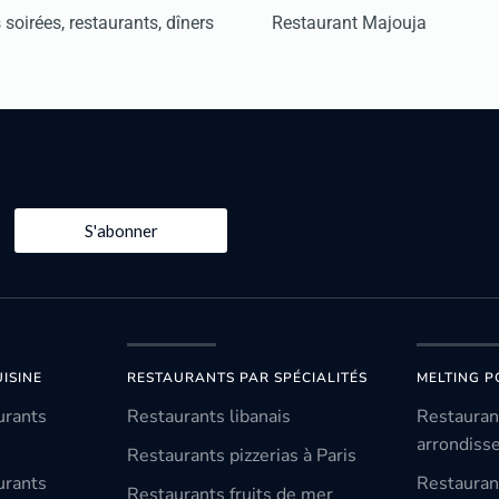
soirées, restaurants, dîners
Restaurant Majouja
S'abonner
ISINE
RESTAURANTS PAR SPÉCIALITÉS
MELTING P
urants
Restaurants libanais
Restauran
arrondiss
Restaurants pizzerias à Paris
urants
Restauran
Restaurants fruits de mer