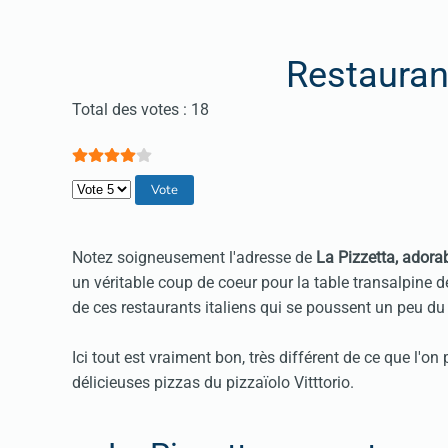
Restauran
Vote utilisateur:
4
/
5
Total des votes : 18
Veuillez voter
Notez soigneusement l'adresse de
La Pizzetta, adora
un véritable coup de coeur pour la table transalpine d
de ces restaurants italiens qui se poussent un peu du c
Ici tout est vraiment bon, très différent de ce que l'o
délicieuses pizzas du pizzaïolo Vitttorio.