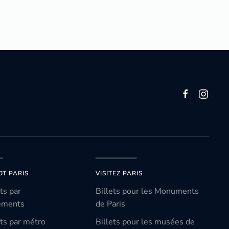
OT PARIS
VISITEZ PARIS
ts par
Billets pour les Monuments
ements
de Paris
ts par métro
Billets pour les musées de