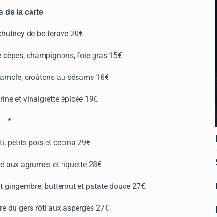
s de la carte
chutney de betterave 20€
e cèpes, champignons, foie gras 15€
acamole, croûtons au sésame 16€
rine et vinaigrette épicée 19€
*
i, petits pois et cecina 29€
lé aux agrumes et riquette 28€
et gingembre, butternut et patate douce 27€
re du gers rôti aux asperges 27€