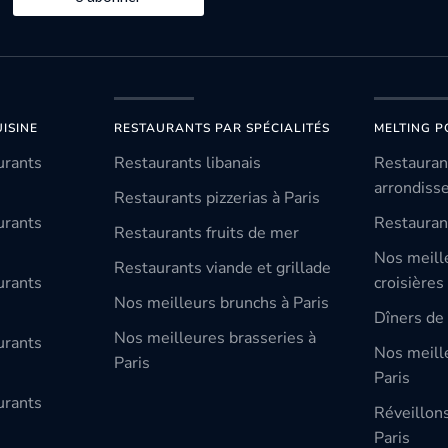
ISINE
RESTAURANTS PAR SPÉCIALITÉS
MELTING P
urants
Restaurants libanais
Restauran
arrondiss
Restaurants pizzerias à Paris
urants
Restauran
Restaurants fruits de mer
Nos meill
Restaurants viande et grillade
urants
croisières
Nos meilleurs brunchs à Paris
Dîners de 
Nos meilleures brasseries à
urants
Nos meille
Paris
Paris
urants
Réveillon
Paris