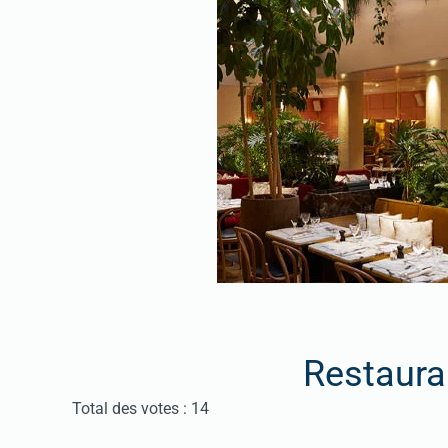
Restaura
Vote utilisateur:
4
/
5
Total des votes : 14