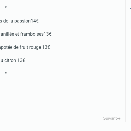
*
ts de la passion14€
 vanillée et framboises13€
potée de fruit rouge 13€
au citron 13€
*
Suivant