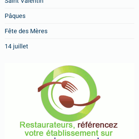
Saint Valentin
figurer
vos
Pâques
menus
Fête des Mères
spéciaux
14 juillet
dans
nos
rubriques
Spéciales
Fêtes
Pour
enregistrer
votre