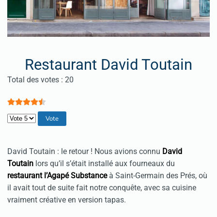
Restaurant David Toutain
Vote utilisateur:
4.5
/
5
Total des votes : 20
Veuillez voter
David Toutain : le retour ! Nous avions connu
David
Toutain
lors qu’il s’était installé aux fourneaux du
restaurant l’Agapé Substance
à Saint-Germain des Prés, où
il avait tout de suite fait notre conquête, avec sa cuisine
vraiment créative en version tapas.