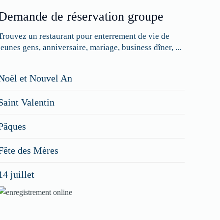
Demande de réservation groupe
Trouvez un restaurant pour enterrement de vie de
jeunes gens, anniversaire, mariage, business dîner, ...
Restaurateurs,
Noël et Nouvel An
faites
Saint Valentin
figurer
vos
Pâques
menus
Fête des Mères
spéciaux
14 juillet
dans
nos
rubriques