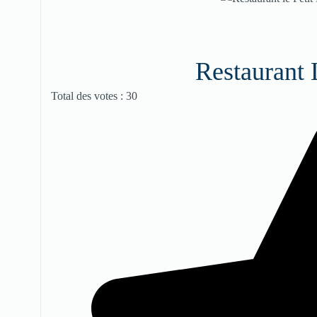
Restaurant 
Vote utilisateur:
3.5
/
5
Total des votes : 30