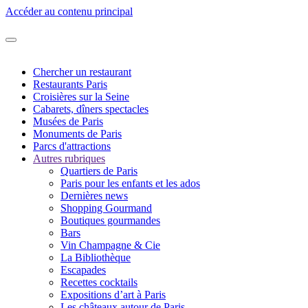
Accéder au contenu principal
Chercher un restaurant
Restaurants Paris
Croisières sur la Seine
Cabarets, dîners spectacles
Musées de Paris
Monuments de Paris
Parcs d'attractions
Autres rubriques
Quartiers de Paris
Paris pour les enfants et les ados
Dernières news
Shopping Gourmand
Boutiques gourmandes
Bars
Vin Champagne & Cie
La Bibliothèque
Escapades
Recettes cocktails
Expositions d’art à Paris
Les châteaux autour de Paris