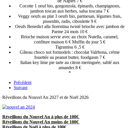
de Naples 7 €
Cocotte 1 oeuf bio, gorgonzola, épinards, champignons,
jambon toscan aux herbes, salsa toscana 7 €
Veggy oeufs au plat 3 oeufs bio, parmesan, légumes frais,
pissenlits, radis, ciboulette 9 €
Oeufs Benedict alla fiorentina twisté brioche avec jambon de
Parme 24 mois 10 €
Brioche maison servie avec au choix Nutella, caramel,
confiture maison 6 € Muffin du jour 5 €
Tigramisu 6 ,5 €
Gâteau choco not formodels : chocolat Valrhona, crème
fouettée au peanut butter, foodgasm 7 €
Italian key lime pie tarte au citron meringuée, sablé aux
amandes 8 €
*
Précédent
Suivant
Réveillons du Nouvel An 2027 et de Noël 2026
Réveillons du Nouvel An à plus de 100€
Réveillons du Nouvel An moins de 100€
Réveillons de Noël à plus de 100€