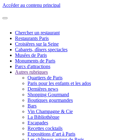
Accéder au contenu principal
Chercher un restaurant
Restaurants Paris
Croisières sur la Seine
Cabarets, dîners spectacles
Musées de Paris
Monuments de Paris
Parcs d'attractions
Autres rubriques
Quartiers de Paris
Paris pour les enfants et les ados
Dernières news
Shopping Gourmand
Boutiques gourmandes
Bars
Vin Champagne & Cie
La Bibliothèque
Escapades
Recettes cocktails
Expositions d’art à Paris
Les châteaux autour de Paris