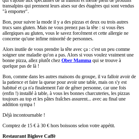
qui s'ajoute aux spécialités de la maison et même plein de produits
transalpins qui prennent leurs aises sur des étagères qui sont vendus
"à emporter".
Bon, pour suivre la mode il y a des pizzas et deux ou trois autres
trucs sans gluten. Mais ne vous prenez pas la tête : si vous êtes
allergiques au gluten, vous le savez forcément et cette allergie ne
concerne qu'une infime minorité de personnes.
Alors inutile de vous prendre la tête avec ça : c'est un peu comme
soigner une maladie qu'on a pas. Alors si vous voulez vraiment une
bonne pizza, allez plutôt chez
Ober Mamma
qui se trouve à
quelque pas de là !
Bon, comme dans les autres maisons du groupe, il va falloir avoir de
la patience et faire la queue pour avoir une table, mais on s'y est
habitué et ça n'a finalement l'air de gêner personne, car une fois
(enfin !) installé à table, à vous les bonnes charcuteries, les pizzas
toujours au top et les pâtes fraîches assurent... avec au final une
addition sympa !
Déjà incontournable !
Comptez de 15 € à 30 € hors boissons selon votre appétit.
Restaurant Biglove Caffè