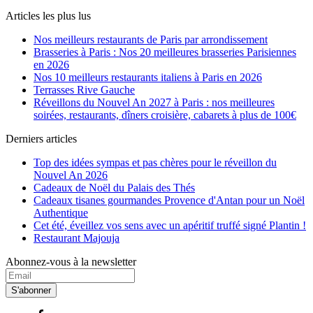
Articles les plus lus
Nos meilleurs restaurants de Paris par arrondissement
Brasseries à Paris : Nos 20 meilleures brasseries Parisiennes
en 2026
Nos 10 meilleurs restaurants italiens à Paris en 2026
Terrasses Rive Gauche
Réveillons du Nouvel An 2027 à Paris : nos meilleures
soirées, restaurants, dîners croisière, cabarets à plus de 100€
Derniers articles
Top des idées sympas et pas chères pour le réveillon du
Nouvel An 2026
Cadeaux de Noël du Palais des Thés
Cadeaux tisanes gourmandes Provence d'Antan pour un Noël
Authentique
Cet été, éveillez vos sens avec un apéritif truffé signé Plantin !
Restaurant Majouja
Abonnez-vous à la newsletter
S'abonner