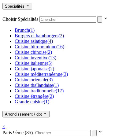
Spécialités
Choisir Spécialités
Brunch
(1)
Burgers et hamburgers
(2)
Cuisine asiatique
(4)
Cuisine bitronomique
(16)
Cuisine chinoise
(2)
Cuisine inventive
(13)
Cuisine italienne
(5)
Cuisine japonaise
(2)
Cuisine méditerranéenne
(3)
Cuisine orientale
(3)
Cuisine thaïlandaise
(1)
Cuisine traditionnelle
(17)
Cuisine étrangère
(2)
Grande cuisine
(1)
Pizza
(2)
Poissons/Fruits de mer
(3)
Arrondissement / dpt
Spécialités régionales
(1)
Vegan - Végétarien - veggie
(2)
×
Viande/Grillade
(3)
Paris 9ème (85)
World/Fusion food
(5)