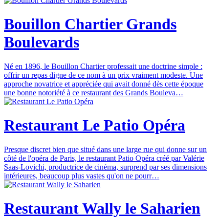
Bouillon Chartier Grands
Boulevards
Né en 1896, le Bouillon Chartier professait une doctrine simple :
offrir un repas digne de ce nom à un prix vraiment modeste. Une
approche novatrice et appréciée qui avait donné dès cette époque
une bonne notoriété à ce restaurant des Grands Bouleva…
Restaurant Le Patio Opéra
Presque discret bien que situé dans une large rue qui donne sur un
côté de l'opéra de Paris, le restaurant Patio Opéra créé par Valérie
Saas-Lovichi, productrice de cinéma, surprend par ses dimensions
intérieures, beaucoup plus vastes qu'on ne pourr…
Restaurant Wally le Saharien