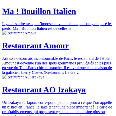
Ma ! Bouillon Italien
Il y a des adresses qui s'imposent avant même que l'on y ait posé les
pieds. Ma ! Bouillon Italien est de celles-là.
Restaurant Amour
Adresse désormais incontournable de Paris, le restaurant de l'Hôtel
Amour est devenue l'un des spots gourmands privilégiés et les plus
en vue du Tout-Paris chic et branché. Il est vrai que cette maison de
la galaxie Thierry Costes (Restaurants Le Ge…
Restaurant AO Izakaya
Un izakaya au Japon, correspond peu ou prou à ce que l’on appelle
un bistrot en France, le saké tenant une place important à la carte de
ces établissements qui proposent également une cuisine plus ou