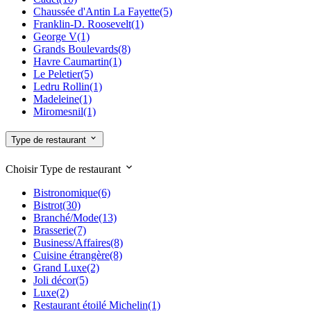
92 Hauts de Seine
(34)
Chaussée d'Antin La Fayette
(5)
93 Seine Saint Denis
(3)
Franklin-D. Roosevelt
(1)
94 Val de Marne
(4)
George V
(1)
Grands Boulevards
(8)
Havre Caumartin
(1)
Le Peletier
(5)
Ledru Rollin
(1)
Madeleine
(1)
Miromesnil
(1)
Notre-Dame de Lorette
(4)
Opéra
(10)
Type de restaurant
Pigalle
(3)
Place de Clichy
(2)
Choisir Type de restaurant
Poissonnière
(4)
Quatre Septembre
(1)
Bistronomique
(6)
Richelieu Drouot
(3)
Bistrot
(30)
Rome
(1)
Branché/Mode
(13)
Saint-Georges
(5)
Brasserie
(7)
Trinité
(1)
Business/Affaires
(8)
Cuisine étrangère
(8)
Grand Luxe
(2)
Joli décor
(5)
Luxe
(2)
Restaurant étoilé Michelin
(1)