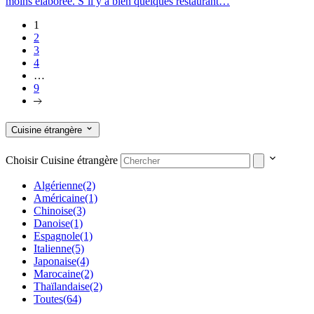
moins élaborée. S’il y a bien quelques restaurant…
1
2
3
4
…
9
Cuisine étrangère
Choisir Cuisine étrangère
Algérienne
(2)
Américaine
(1)
Chinoise
(3)
Danoise
(1)
Espagnole
(1)
Italienne
(5)
Japonaise
(4)
Marocaine
(2)
Thaïlandaise
(2)
Toutes
(64)