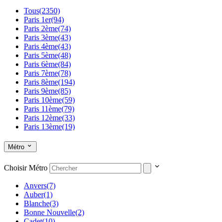
Tous
(2350)
Paris 1er
(94)
Paris 2ème
(74)
Paris 3ème
(43)
Paris 4ème
(43)
Paris 5ème
(48)
Paris 6ème
(84)
Paris 7ème
(78)
Paris 8ème
(194)
Paris 9ème
(85)
Paris 10ème
(59)
Paris 11ème
(79)
Paris 12ème
(33)
Paris 13ème
(19)
Paris 14ème
(31)
Paris 15ème
(43)
Métro
Paris 16ème
(82)
Paris 17ème
(93)
Choisir Métro
Paris 18ème
(39)
Paris 19ème
(14)
Anvers
(7)
Paris 20ème
(19)
Auber
(1)
Autour de Paris
(4)
Blanche
(3)
77 Seine et Marne
(1)
Bonne Nouvelle
(2)
91 Essonne
(1)
Cadet
(10)