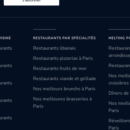
ISINE
RESTAURANTS PAR SPÉCIALITÉS
MELTING P
urants
Restaurants libanais
Restauran
arrondiss
Restaurants pizzerias à Paris
urants
Restauran
Restaurants fruits de mer
Nos meill
Restaurants viande et grillade
urants
croisières
Nos meilleurs brunchs à Paris
Dîners de 
Nos meilleures brasseries à
urants
Nos meille
Paris
Paris
urants
Réveillon
Paris