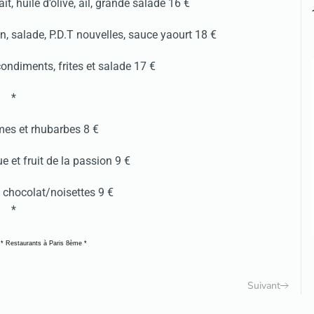
t, huile d’olive, ail, grande salade 16 €
n, salade, P.D.T nouvelles, sauce yaourt 18 €
ondiments, frites et salade 17 €
*
s et rhubarbes 8 €
et fruit de la passion 9 €
 chocolat/noisettes 9 €
*
*
Restaurants à Paris 8ème
*
Suivant