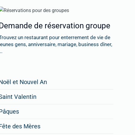
Demande de réservation groupe
Trouvez un restaurant pour enterrement de vie de
jeunes gens, anniversaire, mariage, business dîner,
..
Restaurateurs,
Noël et Nouvel An
faites
Saint Valentin
figurer
vos
Pâques
menus
Fête des Mères
spéciaux