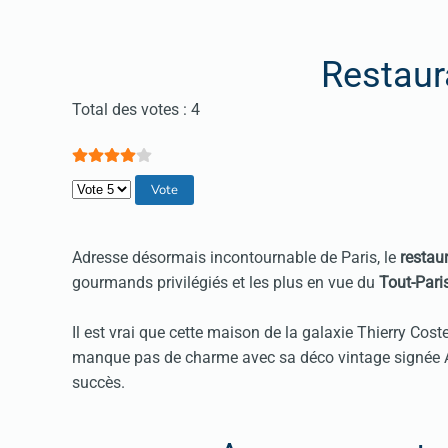
Restau
Vote utilisateur:
4
/
5
Total des votes : 4
Veuillez voter
Adresse désormais incontournable de Paris, le
restau
gourmands privilégiés et les plus en vue du
Tout-Pari
Il est vrai que cette maison de la galaxie Thierry Cos
manque pas de charme avec sa déco vintage signée 
succès.