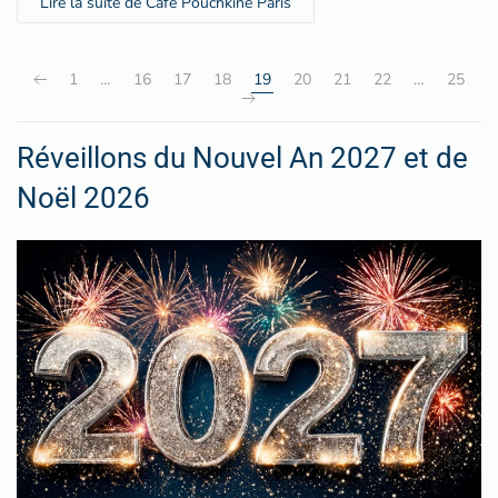
Lire la suite de Café Pouchkine Paris
1
…
16
17
18
19
20
21
22
…
25
Réveillons du Nouvel An 2027 et de
Noël 2026