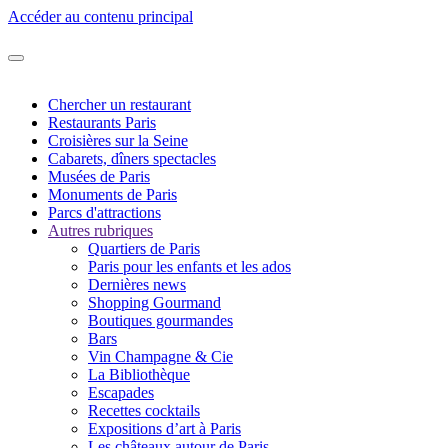
Accéder au contenu principal
Chercher un restaurant
Restaurants Paris
Croisières sur la Seine
Cabarets, dîners spectacles
Musées de Paris
Monuments de Paris
Parcs d'attractions
Autres rubriques
Quartiers de Paris
Paris pour les enfants et les ados
Dernières news
Shopping Gourmand
Boutiques gourmandes
Bars
Vin Champagne & Cie
La Bibliothèque
Escapades
Recettes cocktails
Expositions d’art à Paris
Les châteaux autour de Paris