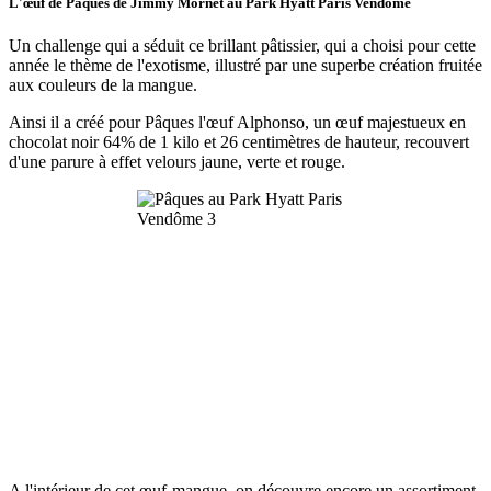
L'œuf de Pâques de Jimmy Mornet au Park Hyatt Paris Vendôme
Un challenge qui a séduit ce brillant pâtissier, qui a choisi pour cette
année le thème de l'exotisme, illustré par une superbe création fruitée
aux couleurs de la mangue.
Ainsi il a créé pour Pâques l'œuf Alphonso, un œuf majestueux en
chocolat noir 64% de 1 kilo et 26 centimètres de hauteur, recouvert
d'une parure à effet velours jaune, verte et rouge.
A l'intérieur de cet œuf-mangue, on découvre encore un assortiment