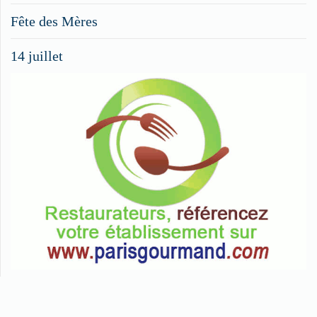
menus
Fête des Mères
spéciaux
14 juillet
dans
nos
rubriques
Spéciales
Fêtes
Pour
enregistrer
votre
restaurant
Cliquez