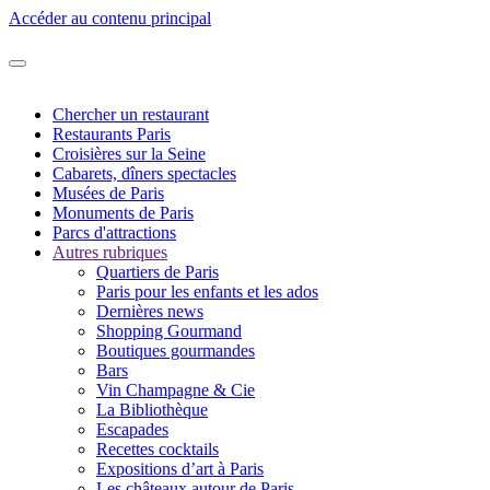
Accéder au contenu principal
Chercher un restaurant
Restaurants Paris
Croisières sur la Seine
Cabarets, dîners spectacles
Musées de Paris
Monuments de Paris
Parcs d'attractions
Autres rubriques
Quartiers de Paris
Paris pour les enfants et les ados
Dernières news
Shopping Gourmand
Boutiques gourmandes
Bars
Vin Champagne & Cie
La Bibliothèque
Escapades
Recettes cocktails
Expositions d’art à Paris
Les châteaux autour de Paris