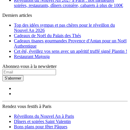
Réveillons du Nouvel An 2027 à Paris : nos meilleures
soirées, restaurants, dîners croisière, cabarets à plus de 100€
Derniers articles
Top des idées sympas et pas chères pour le réveillon du
Nouvel An 2026
Cadeaux de Noël du Palais des Thés
Cadeaux tisanes gourmandes Provence d'Antan pour un Noël
Authentique
Cet été, éveillez vos sens avec un apéritif truffé signé Plantin !
Restaurant Majouja
Abonnez-vous à la newsletter
S'abonner
Rendez vous festifs à Paris
Réveillons du Nouvel An à Paris
Dîners et soirées Saint Valentin
Bons plans pour fêter Pâques