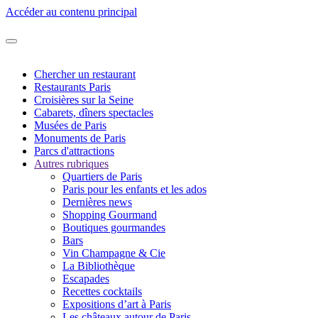
Accéder au contenu principal
Chercher un restaurant
Restaurants Paris
Croisières sur la Seine
Cabarets, dîners spectacles
Musées de Paris
Monuments de Paris
Parcs d'attractions
Autres rubriques
Quartiers de Paris
Paris pour les enfants et les ados
Dernières news
Shopping Gourmand
Boutiques gourmandes
Bars
Vin Champagne & Cie
La Bibliothèque
Escapades
Recettes cocktails
Expositions d’art à Paris
Les châteaux autour de Paris