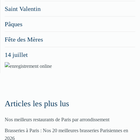
Saint Valentin
figurer
vos
Pâques
menus
Fête des Mères
spéciaux
14 juillet
dans
nos
rubriques
Spéciales
Fêtes
Articles les plus lus
Nos meilleurs restaurants de Paris par arrondissement
Pour
Brasseries à Paris : Nos 20 meilleures brasseries Parisiennes en
enregistrer
2026