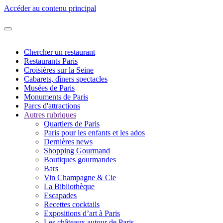
Accéder au contenu principal
Chercher un restaurant
Restaurants Paris
Croisières sur la Seine
Cabarets, dîners spectacles
Musées de Paris
Monuments de Paris
Parcs d'attractions
Autres rubriques
Quartiers de Paris
Paris pour les enfants et les ados
Dernières news
Shopping Gourmand
Boutiques gourmandes
Bars
Vin Champagne & Cie
La Bibliothèque
Escapades
Recettes cocktails
Expositions d’art à Paris
Les châteaux autour de Paris