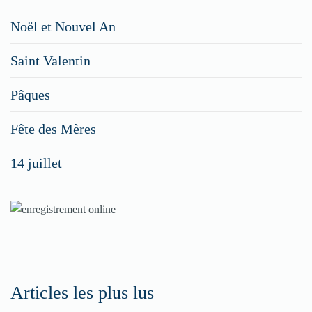
Restaurateurs,
Noël et Nouvel An
faites
Saint Valentin
figurer
vos
Pâques
menus
Fête des Mères
spéciaux
14 juillet
dans
nos
rubriques
Spéciales
Fêtes
Articles les plus lus