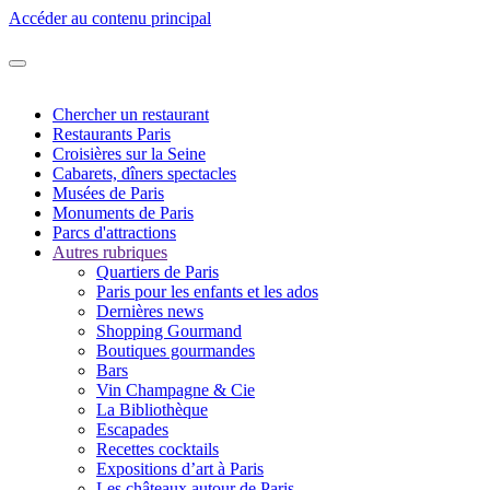
Accéder au contenu principal
Chercher un restaurant
Restaurants Paris
Croisières sur la Seine
Cabarets, dîners spectacles
Musées de Paris
Monuments de Paris
Parcs d'attractions
Autres rubriques
Quartiers de Paris
Paris pour les enfants et les ados
Dernières news
Shopping Gourmand
Boutiques gourmandes
Bars
Vin Champagne & Cie
La Bibliothèque
Escapades
Recettes cocktails
Expositions d’art à Paris
Les châteaux autour de Paris