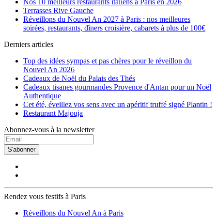
Nos 10 meilleurs restaurants italiens à Paris en 2026
Terrasses Rive Gauche
Réveillons du Nouvel An 2027 à Paris : nos meilleures
soirées, restaurants, dîners croisière, cabarets à plus de 100€
Derniers articles
Top des idées sympas et pas chères pour le réveillon du
Nouvel An 2026
Cadeaux de Noël du Palais des Thés
Cadeaux tisanes gourmandes Provence d'Antan pour un Noël
Authentique
Cet été, éveillez vos sens avec un apéritif truffé signé Plantin !
Restaurant Majouja
Abonnez-vous à la newsletter
S'abonner
Rendez vous festifs à Paris
Réveillons du Nouvel An à Paris